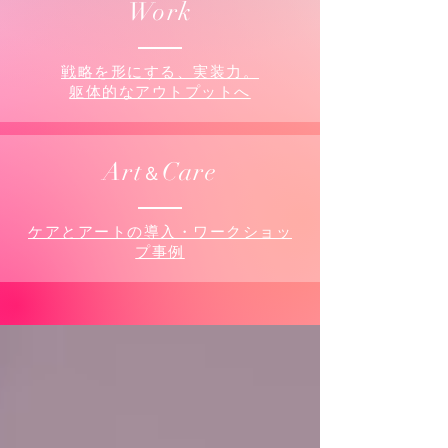
Work
戦略を形にする、実装力。
​躯体的なアウトプットへ
Art
Care
＆
ケアとアートの導入・ワークショッ
プ事例