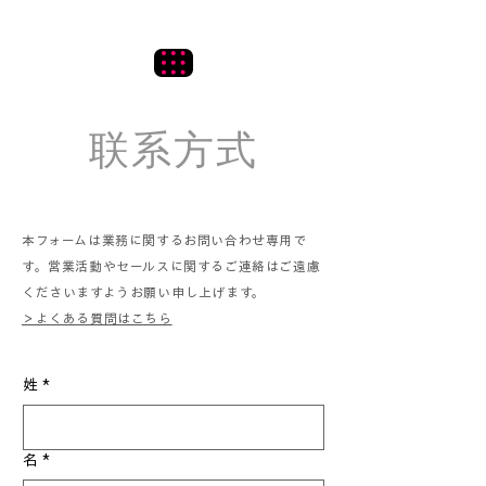
小月设计事务所
​联系方式
本フォームは業務に関するお問い合わせ専用で
す。営業活動やセールスに関するご連絡はご遠慮
くださいますようお願い申し上げます。
＞​よくある質問はこちら
姓
*
名
*