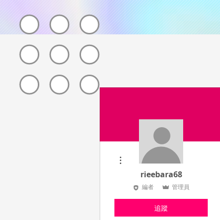
更多動作
rieebara68
編者
管理員
追蹤